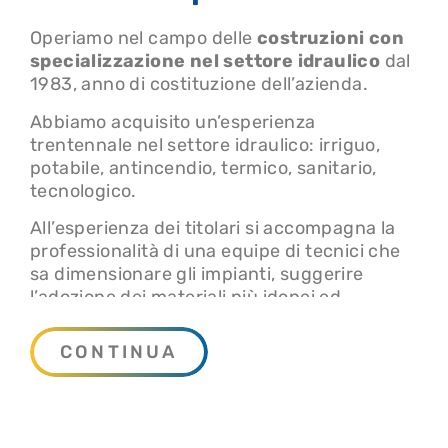
Operiamo nel campo delle
costruzioni con
specializzazione nel settore idraulico
dal
1983, anno di costituzione dell’azienda.
Abbiamo acquisito un’esperienza
trentennale nel settore idraulico: irriguo,
potabile, antincendio, termico, sanitario,
tecnologico.
All’esperienza dei titolari si accompagna la
professionalità di una equipe di tecnici che
sa dimensionare gli impianti, suggerire
l’adozione dei materiali più idonei ed
economicamente convenienti, sa proporre la
soluzione tecnica ed i materiali per risolvere
CONTINUA
qualsiasi problema nel campo idraulico in
genere.
L’attività dell’organizzazione è diversificata