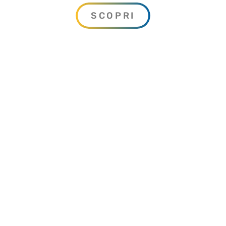
portata e di carico.
SCOPRI
Costruzione e progettazione di impianti
idroelettrci: dall’opera di presa alla
condotta forzata, l’installazione delle
turbine con relativo impianto elettrico.
Costruzione e progettazione di sistemi
di depurazione, clorazione e filtrazione a
membrana con l’utilizzo delle più
moderne tecnologie ad osmosi inversa,
microfiltrazione, ultrafiltrazione e
nanofiltrazione.
Perforazioni orizzontali mediante
spingitubo o martello a costipazione.