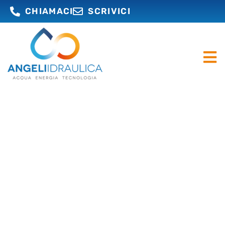
CHIAMACI
SCRIVICI
DAL 1983, OPERIAMO NEL
SETTORE IDRAULICO
Irriguo, potabile, antincendio, termico,