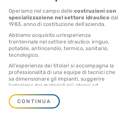
Operiamo nel campo delle
costruzioni con
specializzazione nel settore idraulico
dal
1983, anno di costituzione dell’azienda.
Abbiamo acquisito un’esperienza
trentennale nel settore idraulico: irriguo,
potabile, antincendio, termico, sanitario,
tecnologico.
All’esperienza dei titolari si accompagna la
professionalità di una equipe di tecnici che
sa dimensionare gli impianti, suggerire
l’adozione dei materiali più idonei ed
economicamente convenienti, sa proporre la
soluzione tecnica ed i materiali per risolvere
CONTINUA
qualsiasi problema nel campo idraulico in
genere.
L’attività dell’organizzazione è diversificata