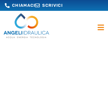
CHIAMACI
SCRIVICI
DAL 1983, OPERIAMO NEL
SETTORE IDRAULICO
Irriguo, potabile, antincendio, termico,