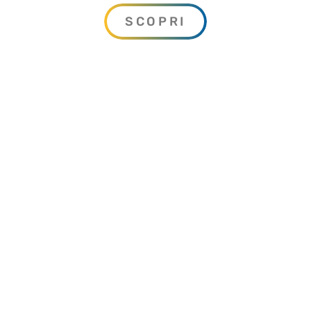
portata e di carico.
SCOPRI
Costruzione e progettazione di impianti
idroelettrci: dall’opera di presa alla
condotta forzata, l’installazione delle
turbine con relativo impianto elettrico.
Costruzione e progettazione di sistemi
di depurazione, clorazione e filtrazione a
membrana con l’utilizzo delle più
moderne tecnologie ad osmosi inversa,
microfiltrazione, ultrafiltrazione e
nanofiltrazione.
Perforazioni orizzontali mediante
spingitubo o martello a costipazione.