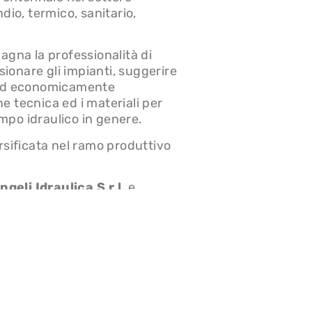
ndio, termico, sanitario,
pagna la professionalità di
ionare gli impianti, suggerire
i ed economicamente
e tecnica ed i materiali per
mpo idraulico in genere.
ersificata nel ramo produttivo
Angeli Idraulica S.r.l.
e
 scopo potabile, antincendio,
, cooperative;
i nel settore agricolo, i cui
oramento Fondiario;
ed impianti idrico-sanitari, i
ci e privati;