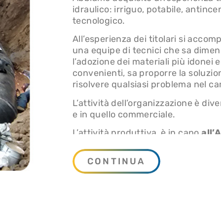
idraulico: irriguo, potabile, antince
tecnologico.
All’esperienza dei titolari si accom
una equipe di tecnici che sa dimens
l’adozione dei materiali più idone
convenienti, sa proporre la soluzion
risolvere qualsiasi problema nel ca
L’attività dell’organizzazione è div
e in quello commerciale.
L’attività produttiva, è in capo
all’
comprende:
CONTINUA
La costruzione di acquedotti a
i cui clienti sono Enti Pubblici
Costruzione di acquedotti irrigu
clienti sono Consorzi di Migli
Costruzione d’impianti termici 
cui clienti sono soggetti pubbli