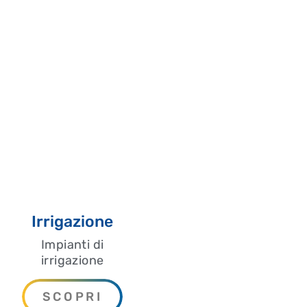
ti Pubblici o settori del
fognatura, per irrigazione,
urizzazione.
mi di dosaggio, miscelazione,
ico.
impianti idroelettrci:
a forzata, l’installazione delle
lettrico.
 sistemi di depurazione,
rana con l’utilizzo delle più
inversa, microfiltrazione,
ne.
nte spingitubo o martello a
Irrigazione
Impianti di
irrigazione
SCOPRI