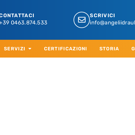
CONTATTACI
SCRIVICI
+39 0463.874.533
info@angeliidraul
SERVIZI
CERTIFICAZIONI
STORIA
G