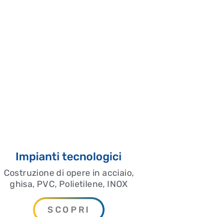
Costruzione di fognature per En
privato.
Pompe per acqua potabile, per 
antincendio, stazioni di press
Impianti tecnologici con siste
misurazione di portata e di car
Costruzione e progettazione di 
dall’opera di presa alla condott
turbine con relativo impianto e
Costruzione e progettazione di
clorazione e filtrazione a memb
moderne tecnologie ad osmosi 
ultrafiltrazione e nanofiltrazio
Perforazioni orizzontali media
Impianti tecnologici
costipazione.
Costruzione di opere in acciaio,
ghisa, PVC, Polietilene, INOX
SCOPRI