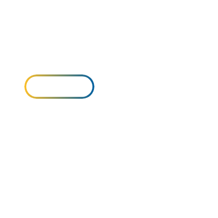
RIAMO NEL SETTORE IDRAU
, antincendio, termico, sanitario, tecnologico
SERVIZI