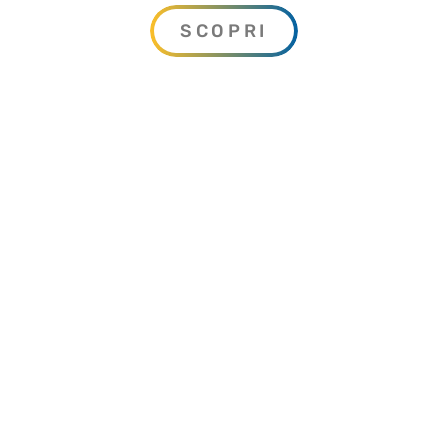
portata e di carico.
SCOPRI
Costruzione e progettazione di impianti
idroelettrci: dall’opera di presa alla
condotta forzata, l’installazione delle
turbine con relativo impianto elettrico.
Costruzione e progettazione di sistemi
di depurazione, clorazione e filtrazione a
membrana con l’utilizzo delle più
moderne tecnologie ad osmosi inversa,
microfiltrazione, ultrafiltrazione e
nanofiltrazione.
Perforazioni orizzontali mediante
spingitubo o martello a costipazione.