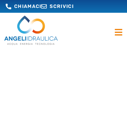
CHIAMACI
SCRIVICI
DAL 1983, OPERIAMO NEL
SETTORE IDRAULICO
Irriguo, potabile, antincendio, termico,