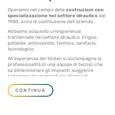
Operiamo nel campo delle
costruzioni con
specializzazione nel settore idraulico
dal
1983, anno di costituzione dell’azienda.
Abbiamo acquisito un’esperienza
trentennale nel settore idraulico: irriguo,
potabile, antincendio, termico, sanitario,
tecnologico.
All’esperienza dei titolari si accompagna la
professionalità di una equipe di tecnici che
sa dimensionare gli impianti, suggerire
l’adozione dei materiali più idonei ed
economicamente convenienti, sa proporre la
soluzione tecnica ed i materiali per risolvere
CONTINUA
qualsiasi problema nel campo idraulico in
genere.
L’attività dell’organizzazione è diversificata