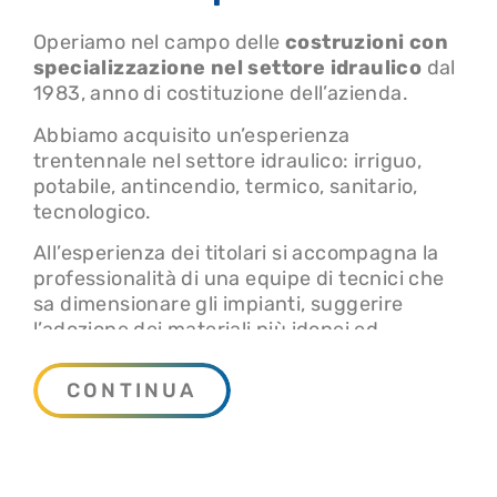
Operiamo nel campo delle
costruzioni con
specializzazione nel settore idraulico
dal
1983, anno di costituzione dell’azienda.
Abbiamo acquisito un’esperienza
trentennale nel settore idraulico: irriguo,
potabile, antincendio, termico, sanitario,
tecnologico.
All’esperienza dei titolari si accompagna la
professionalità di una equipe di tecnici che
sa dimensionare gli impianti, suggerire
l’adozione dei materiali più idonei ed
economicamente convenienti, sa proporre la
soluzione tecnica ed i materiali per risolvere
CONTINUA
qualsiasi problema nel campo idraulico in
genere.
L’attività dell’organizzazione è diversificata