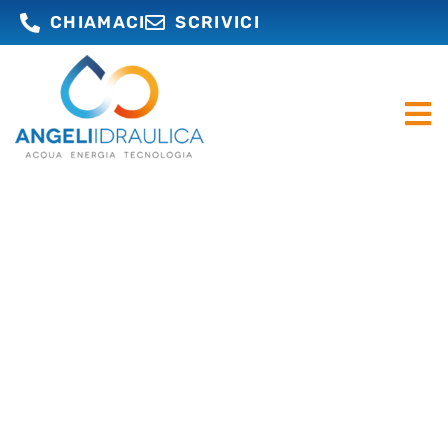
CHIAMACI
SCRIVICI
DAL 1983, OPERIAMO NEL
SETTORE IDRAULICO
Irriguo, potabile, antincendio, termico,