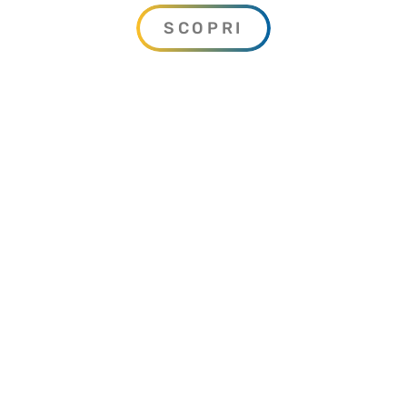
portata e di carico.
SCOPRI
Costruzione e progettazione di impianti
idroelettrci: dall’opera di presa alla
condotta forzata, l’installazione delle
turbine con relativo impianto elettrico.
Costruzione e progettazione di sistemi
di depurazione, clorazione e filtrazione a
membrana con l’utilizzo delle più
moderne tecnologie ad osmosi inversa,
microfiltrazione, ultrafiltrazione e
nanofiltrazione.
Perforazioni orizzontali mediante
spingitubo o martello a costipazione.