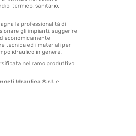
ndio, termico, sanitario,
pagna la professionalità di
ionare gli impianti, suggerire
i ed economicamente
e tecnica ed i materiali per
mpo idraulico in genere.
ersificata nel ramo produttivo
Angeli Idraulica S.r.l.
e
 scopo potabile, antincendio,
, cooperative;
i nel settore agricolo, i cui
oramento Fondiario;
ed impianti idrico-sanitari, i
ci e privati;