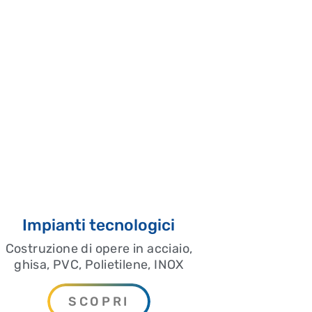
Costruzione di fognature per En
privato.
Pompe per acqua potabile, per 
antincendio, stazioni di press
Impianti tecnologici con siste
misurazione di portata e di car
Costruzione e progettazione di 
dall’opera di presa alla condott
turbine con relativo impianto e
Costruzione e progettazione di
clorazione e filtrazione a memb
moderne tecnologie ad osmosi 
ultrafiltrazione e nanofiltrazio
Perforazioni orizzontali media
Impianti tecnologici
costipazione.
Costruzione di opere in acciaio,
ghisa, PVC, Polietilene, INOX
SCOPRI