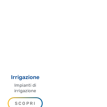
ti Pubblici o settori del
fognatura, per irrigazione,
urizzazione.
mi di dosaggio, miscelazione,
ico.
impianti idroelettrci:
a forzata, l’installazione delle
lettrico.
 sistemi di depurazione,
rana con l’utilizzo delle più
inversa, microfiltrazione,
ne.
nte spingitubo o martello a
Irrigazione
Impianti di
irrigazione
SCOPRI