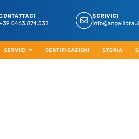
CONTATTACI
SCRIVICI
+39 0463.874.533
info@angeliidraul
SERVIZI
CERTIFICAZIONI
STORIA
G