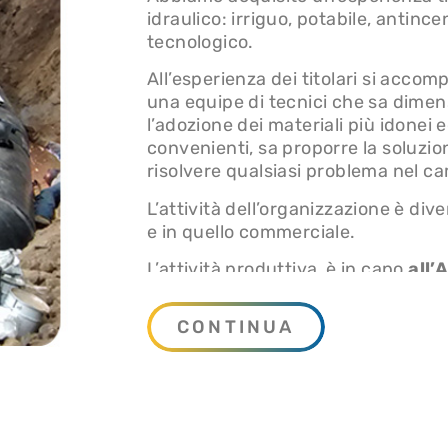
idraulico: irriguo, potabile, antince
tecnologico.
All’esperienza dei titolari si accom
una equipe di tecnici che sa dimens
l’adozione dei materiali più idone
convenienti, sa proporre la soluzion
risolvere qualsiasi problema nel ca
L’attività dell’organizzazione è div
e in quello commerciale.
L’attività produttiva, è in capo
all’
comprende:
CONTINUA
La costruzione di acquedotti a
i cui clienti sono Enti Pubblici
Costruzione di acquedotti irrigu
clienti sono Consorzi di Migli
Costruzione d’impianti termici 
cui clienti sono soggetti pubbli