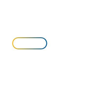
RIAMO NEL SETTORE IDRAU
, antincendio, termico, sanitario, tecnologico
SERVIZI